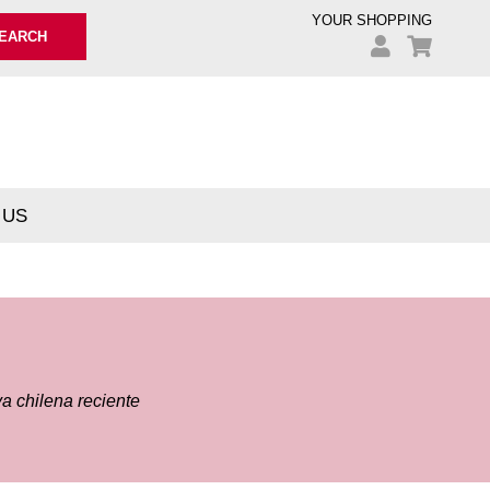
YOUR SHOPPING
EARCH
 US
va chilena reciente