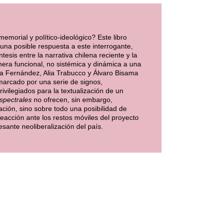
emorial y político-ideológico? Este libro
 una posible respuesta a este interrogante,
esis entre la narrativa chilena reciente y la
nera funcional, no sistémica y dinámica a una
ona Fernández, Alia Trabucco y Álvaro Bisama
arcado por una serie de signos,
ivilegiados para la textualización de un
espectrales
no ofrecen, sin embargo,
ción, sino sobre todo una posibilidad de
eacción ante los restos móviles del proyecto
esante neoliberalización del país.