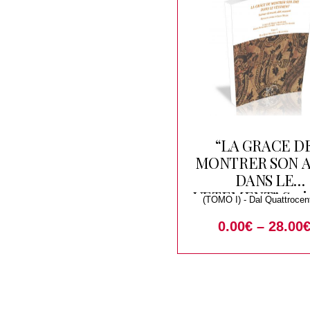
“LA GRACE D
MONTRER SON 
DANS LE
VETEMENT” Scri
(TOMO I) - Dal Quattrocent
di tessuti, abiti
Settecento
0.00
€
–
28.00
accessori. Studi 
onore di Liana Ni