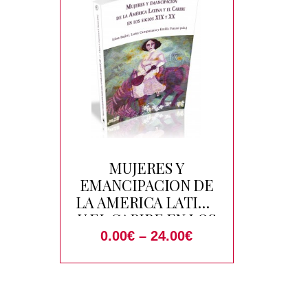
MUJERES Y
EMANCIPACION DE
LA AMERICA LATINA
Y EL CARIBE EN LOS
SIGLOS XIX Y XX
0.00
€
–
24.00
€