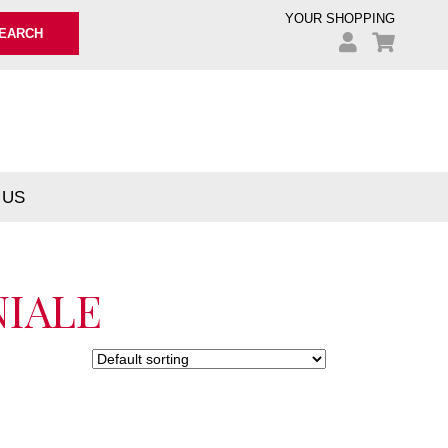
YOUR SHOPPING
EARCH
 US
IALE