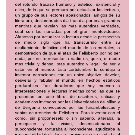
del rotundo fracaso humano y estetico, existencial y
etico, de la que se premura por actualizar las lecturas,
un grupo de sus lectores apasionados, amigos de su
literatura, deslumbrados dia tras dia por esas grandes
mentiras que revelan las mas autenticas verdades,
cual son las narradas por el gran montevideano.
Afanosos por actualizar la lectura desde la perspectiva
de medio siglo que ha transcurrido entre su
ocultamiento definitivo del mundo de los mortales, a
demostracion de que el afan de Felisberto por no ser
nada, por no representar a nadie es, quiza, el modo
mas trivial y denso, mas autentico y legal, de ser y
estar en el mundo. Esta certidumbre lo condujo a
inventar narraciones con un unico objetivo: develar,
desvelar y fabular el mundo en hechos esteticos
perdurables. Tan duraderos que hoy mueven a
interpretaciones y lecturas ineditas como las que se
presentan en este libro, de escritores, criticos y
academicos invitados por las Universidades de Milan y
de Bergamo convocados por las funambelescas y
sabias ocurrencias de Felisberto. Para inventar con el
como, sin proponerselo o sin saberlo, alteraba la
percepcion y la vision, desencadenaba al
subconsciente, torturaba al inconsciente, agudizaba la
irreversibilidad de la logica, tergiversaba su ciudad y al