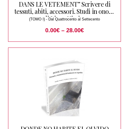
DANS LE VETEMENT” Scrivere di
tessuti, abiti, accessori. Studi in onore
di Liana Nissim
(TOMO I) - Dal Quattrocento al Settecento
0.00
€
–
28.00
€
DONDE NO HABITE EL OLVIDO