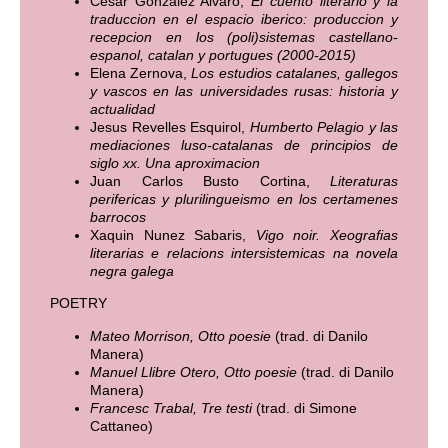
Cesar Gonzalez Alvaro,
El cuento literario y la
traduccion en el espacio iberico: produccion y
recepcion en los (poli)sistemas castellano-
espanol, catalan y portugues (2000-2015)
Elena Zernova,
Los estudios catalanes, gallegos
y vascos en las universidades rusas: historia y
actualidad
Jesus Revelles Esquirol,
Humberto Pelagio y las
mediaciones luso-catalanas de principios de
siglo xx. Una aproximacion
Juan Carlos Busto Cortina,
Literaturas
perifericas y plurilingueismo en los certamenes
barrocos
Xaquin Nunez Sabaris,
Vigo noir. Xeografias
literarias e relacions intersistemicas na novela
negra galega
POETRY
Mateo Morrison, Otto poesie
(trad. di Danilo
Manera)
Manuel Llibre Otero, Otto poesie
(trad. di Danilo
Manera)
Francesc Trabal, Tre testi
(trad. di Simone
Cattaneo)